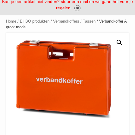
Kan je een artikel niet vinden? stuur een mail en we gaan het voor je
regelen.
Home
/
EHBO produkten
/
Verbandkoffers / Tassen
/ Verbandkoffer A
groot model