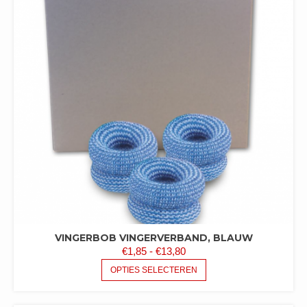
VINGERBOB VINGERVERBAND, BLAUW
PRIJSKLASSE:
€
1,85
-
€
13,80
€1,85
DIT
OPTIES SELECTEREN
PRODUCT
TOT
HEEFT
€13,80