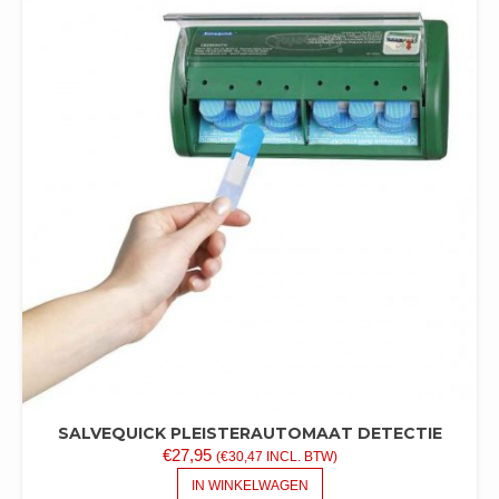
MEERDERE
VARIATIES.
DEZE
OPTIE
KAN
GEKOZEN
WORDEN
OP
DE
PRODUCTPAGINA
SALVEQUICK PLEISTERAUTOMAAT DETECTIE
€
27,95
(
€
30,47
INCL. BTW)
IN WINKELWAGEN