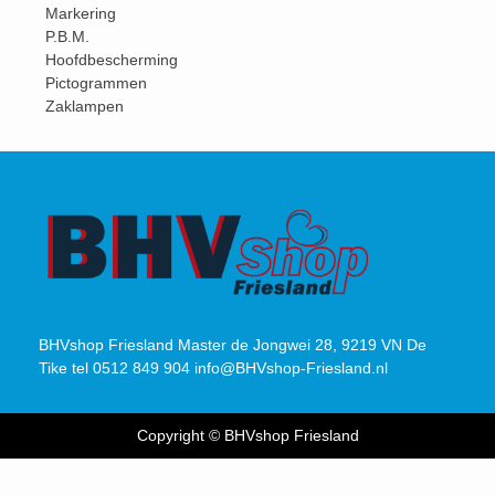
Markering
P.B.M.
Hoofdbescherming
Pictogrammen
Zaklampen
BHVshop Friesland Master de Jongwei 28, 9219 VN De
Tike tel 0512 849 904 info@BHVshop-Friesland.nl
Copyright © BHVshop Friesland