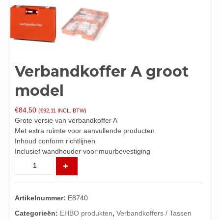
Verbandkoffer A groot
model
€
84,50
(
€
92,11
INCL. BTW)
Grote versie van verbandkoffer A
Met extra ruimte voor aanvullende producten
Inhoud conform richtlijnen
Inclusief wandhouder voor muurbevestiging
Verbandkoffer
A
groot
model
Artikelnummer:
E8740
aantal
Categorieën:
EHBO produkten
,
Verbandkoffers / Tassen