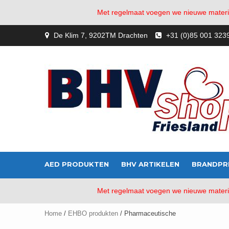
Met regelmaat voegen we nieuwe material
Skip
De Klim 7, 9202TM Drachten
+31 (0)85 001 323
to
content
AED PRODUKTEN
BHV ARTIKELEN
BRANDPR
Met regelmaat voegen we nieuwe material
Home
/
EHBO produkten
/ Pharmaceutische