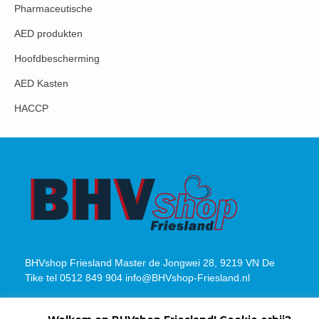
Pharmaceutische
AED produkten
Hoofdbescherming
AED Kasten
HACCP
BHVshop Friesland Master de Jongwei 28, 9219 VN De
Tike tel 0512 849 904 info@BHVshop-Friesland.nl