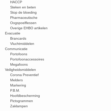
HACCP
Steken en beten
Stop de bloeding
Pharmaceutische
Oogspoelflessen
Overige EHBO artikelen
Evacuatie
Brancards
Vluchtmiddelen
Communicatie
Portofoons
Portofoonaccessoires
Megafoons
Veiligheidsmiddelen
Corona Preventief
Melders
Markering
P.B.M.
Hoofdbescherming
Pictogrammen
Zaklampen