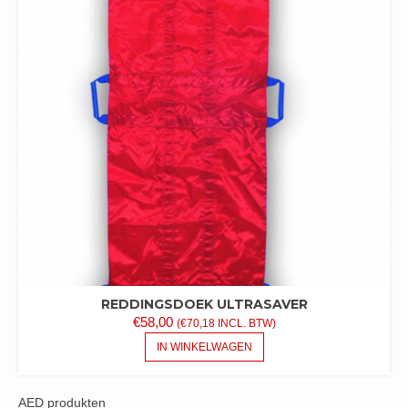
REDDINGSDOEK ULTRASAVER
€
58,00
(
€
70,18
INCL. BTW)
IN WINKELWAGEN
AED produkten