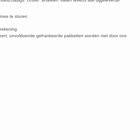
beschadigd. Onder ‘artikelen’ vallen tevens alle bijgeleverde
mee te sturen.
 rekening.
keert, onvoldoende gefrankeerde pakketten worden niet door ons