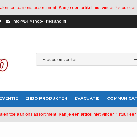
en toe aan ons assortiment. Kan je een artikel niet vinden? stuur een
9
info@BHVshop-Friesland.nl
Popular Tags:
bhv-friesland
AED
Verbandmiddelen
bran
EVENTIE
EHBO PRODUKTEN
EVACUATIE
COMMUNICAT
en toe aan ons assortiment. Kan je een artikel niet vinden? stuur een