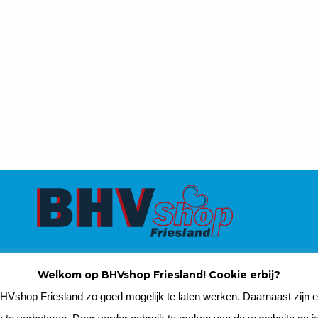
BHVshop Friesland Master de Jongwei 28, 9219 VN De
Welkom op BHVshop Friesland! Cookie erbij?
Tike tel 0512 849 904 info@BHVshop-Friesland.nl
Vshop Friesland zo goed mogelijk te laten werken. Daarnaast zijn e