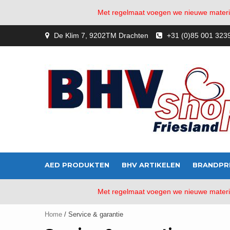
Met regelmaat voegen we nieuwe material
Skip
De Klim 7, 9202TM Drachten
+31 (0)85 001 323
to
content
AED PRODUKTEN
BHV ARTIKELEN
BRANDPR
Met regelmaat voegen we nieuwe material
Home
/ Service & garantie