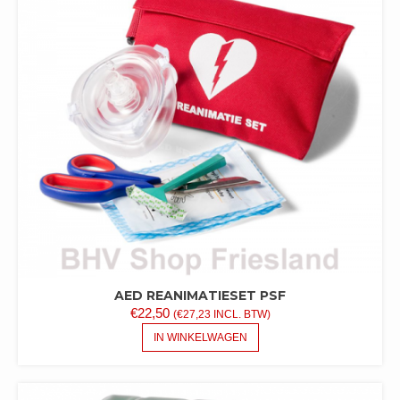
OPTIE
KAN
GEKOZEN
WORDEN
OP
DE
PRODUCTPAGINA
AED REANIMATIESET PSF
€
22,50
(
€
27,23
INCL. BTW)
IN WINKELWAGEN