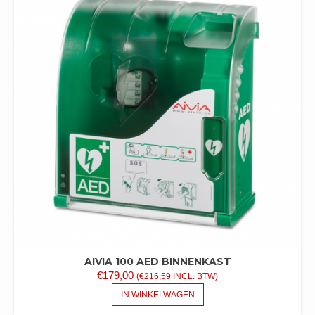
AIVIA 100 AED BINNENKAST
€
179,00
(
€
216,59
INCL. BTW)
IN WINKELWAGEN