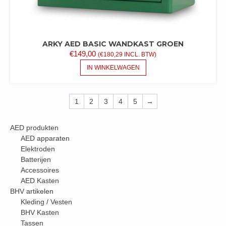
ARKY AED BASIC WANDKAST GROEN
€
149,00
(
€
180,29
INCL. BTW)
IN WINKELWAGEN
1
2
3
4
5
→
AED produkten
AED apparaten
Elektroden
Batterijen
Accessoires
AED Kasten
BHV artikelen
Kleding / Vesten
BHV Kasten
Tassen