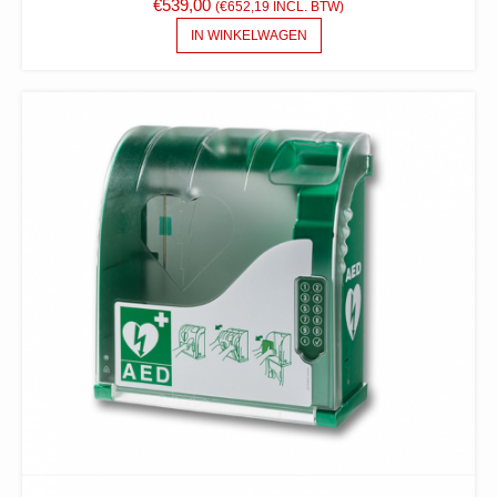
€
539,00
(
€
652,19
INCL. BTW)
IN WINKELWAGEN