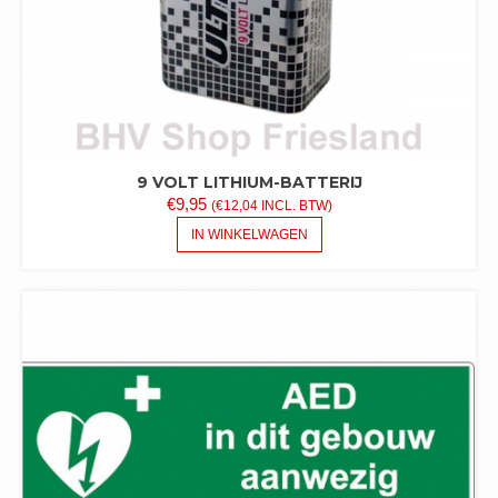
9 VOLT LITHIUM-BATTERIJ
€
9,95
(
€
12,04
INCL. BTW)
IN WINKELWAGEN