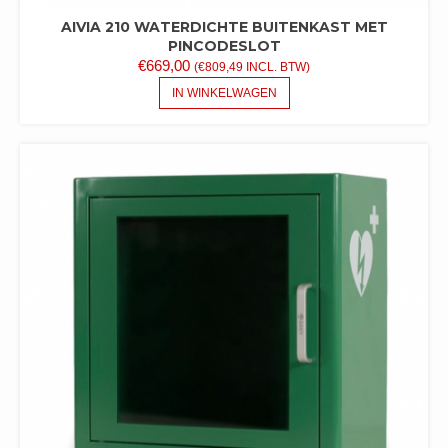
AIVIA 210 WATERDICHTE BUITENKAST MET
PINCODESLOT
€
669,00
(
€
809,49
INCL. BTW)
IN WINKELWAGEN