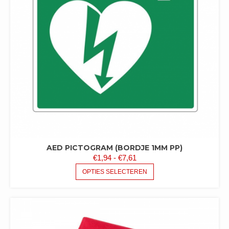
GEKOZEN
WORDEN
OP
DE
PRODUCTPAGINA
AED PICTOGRAM (BORDJE 1MM PP)
PRIJSKLASSE:
€
1,94
-
€
7,61
€1,94
DIT
OPTIES SELECTEREN
PRODUCT
TOT
HEEFT
€7,61
MEERDERE
VARIATIES.
DEZE