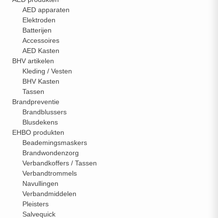
AED apparaten
Elektroden
Batterijen
Accessoires
AED Kasten
BHV artikelen
Kleding / Vesten
BHV Kasten
Tassen
Brandpreventie
Brandblussers
Blusdekens
EHBO produkten
Beademingsmaskers
Brandwondenzorg
Verbandkoffers / Tassen
Verbandtrommels
Navullingen
SE:
Verbandmiddelen
Pleisters
T
Salvequick