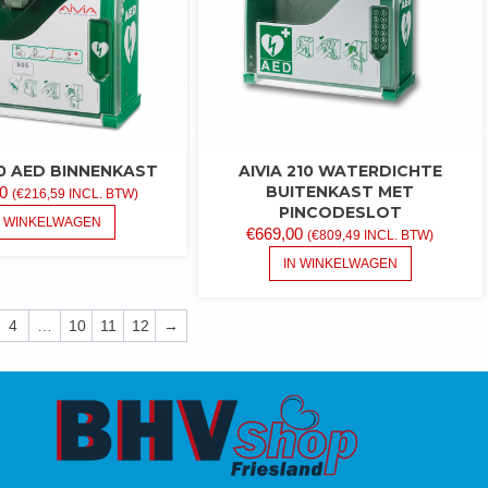
GEKOZEN
WORDEN
OP
DE
PRODUCTPAGINA
00 AED BINNENKAST
AIVIA 210 WATERDICHTE
BUITENKAST MET
0
(
€
216,59
INCL. BTW)
PINCODESLOT
N WINKELWAGEN
€
669,00
(
€
809,49
INCL. BTW)
IN WINKELWAGEN
4
…
10
11
12
→