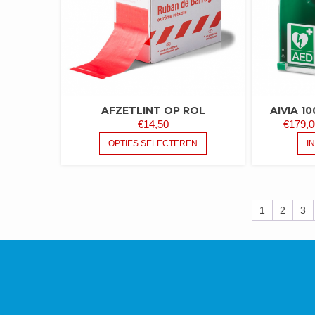
AFZETLINT OP ROL
AIVIA 1
€
14,50
€
179,0
DIT
OPTIES SELECTEREN
I
PRODUCT
HEEFT
MEERDERE
VARIATIES.
1
2
3
DEZE
OPTIE
KAN
GEKOZEN
WORDEN
OP
DE