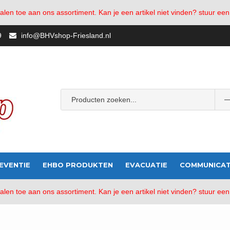
en toe aan ons assortiment. Kan je een artikel niet vinden? stuur een
9
info@BHVshop-Friesland.nl
Popular Tags:
bhv-friesland
AED
Verbandmiddelen
bran
EVENTIE
EHBO PRODUKTEN
EVACUATIE
COMMUNICAT
en toe aan ons assortiment. Kan je een artikel niet vinden? stuur een