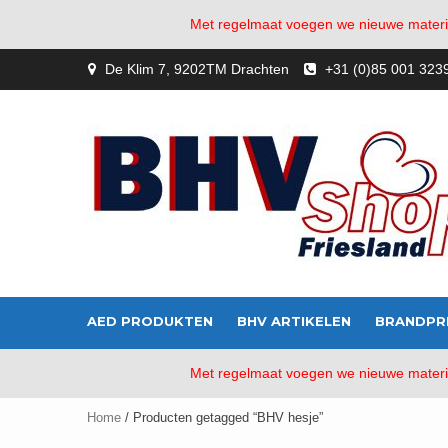
Met regelmaat voegen we nieuwe material
Skip
De Klim 7, 9202TM Drachten
+31 (0)85 001 323
to
content
AED PRODUKTEN
BHV ARTIKELEN
BRANDPR
Met regelmaat voegen we nieuwe material
Home
/ Producten getagged “BHV hesje”