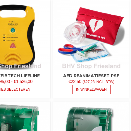
MEERDE
VARIATIE
DEZE
OPTIE
KAN
GEKOZE
WORDE
OP
DE
PRODUC
FIBTECH LIFELINE
AED REANIMATIESET PSF
PRIJSKLASSE:
95,00
-
€
1.526,00
€
22,50
(
€
27,23
INCL. BTW)
€1.495,00
DIT
IES SELECTEREN
IN WINKELWAGEN
PRODUCT
TOT
HEEFT
€1.526,00
MEERDERE
VARIATIES.
DEZE
OPTIE
KAN