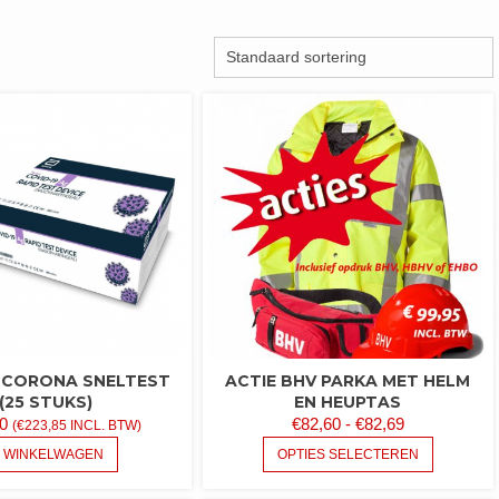
 CORONA SNELTEST
ACTIE BHV PARKA MET HELM
(25 STUKS)
EN HEUPTAS
PRIJSKLAS
0
€
82,60
-
€
82,69
(
€
223,85
INCL. BTW)
€82,60
DIT
N WINKELWAGEN
OPTIES SELECTEREN
PRODUC
TOT
HEEFT
€82,69