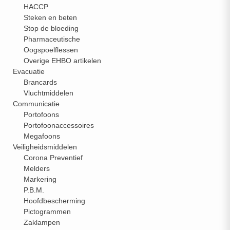
HACCP
RE
Steken en beten
S.
Stop de bloeding
Pharmaceutische
Oogspoelflessen
Overige EHBO artikelen
N
Evacuatie
N
Brancards
Vluchtmiddelen
Communicatie
TPAGINA
Portofoons
Portofoonaccessoires
Megafoons
Veiligheidsmiddelen
Corona Preventief
Melders
Markering
P.B.M.
Hoofdbescherming
Pictogrammen
Zaklampen