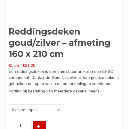
Reddingsdeken
goud/zilver – afmeting
160 x 210 cm
Prijsklasse:
€
1,65
-
€
31,05
€1,65
Een reddingsdeken is een onmisbaar artikel in een EHBO
tot
verbandset. Dankzij de Goud/zilverkleur, kan je deze dekens
€31,05
gebruiken om op te vallen en onderkoeling te voorkomen.
Korting bij bestelling van meerdere dekens ineens.
Aantal
Reddingsdeken