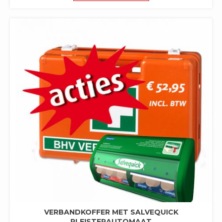
TOT
HEEFT
€9,90
MEERDERE
VARIATIES.
DEZE
OPTIE
KAN
GEKOZEN
WORDEN
OP
DE
PRODUCTPAGINA
VERBANDKOFFER MET SALVEQUICK
PLEISTERAUTOMAAT