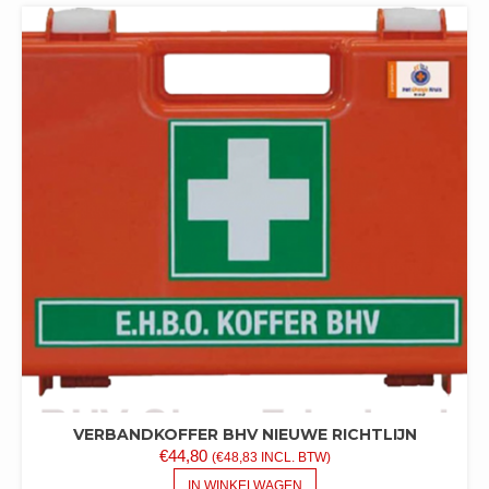
VERBANDKOFFER BHV NIEUWE RICHTLIJN
€
44,80
(
€
48,83
INCL. BTW)
IN WINKELWAGEN