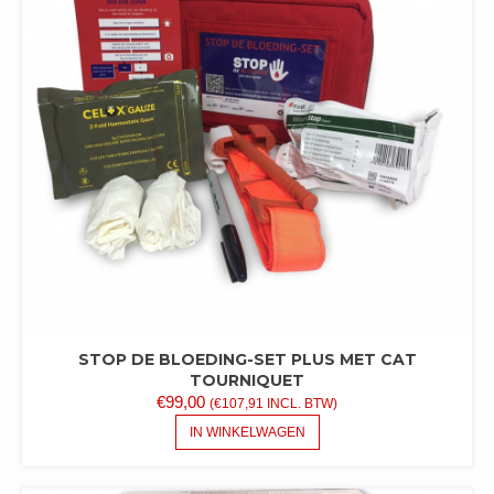
OPTIE
KAN
GEKOZEN
WORDEN
OP
DE
PRODUCTPAGINA
STOP DE BLOEDING-SET PLUS MET CAT
TOURNIQUET
€
99,00
(
€
107,91
INCL. BTW)
IN WINKELWAGEN