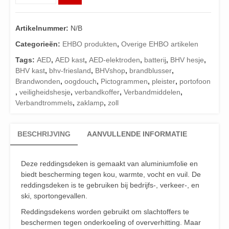
goud/zilver
-
afmeting
Artikelnummer:
N/B
160
x
Categorieën:
EHBO produkten
,
Overige EHBO artikelen
210
Tags:
AED
,
AED kast
,
AED-elektroden
,
batterij
,
BHV hesje
,
cm
BHV kast
,
bhv-friesland
,
BHVshop
,
brandblusser
,
aantal
Brandwonden
,
oogdouch
,
Pictogrammen
,
pleister
,
portofoon
,
veiligheidshesje
,
verbandkoffer
,
Verbandmiddelen
,
Verbandtrommels
,
zaklamp
,
zoll
BESCHRIJVING
AANVULLENDE INFORMATIE
Deze reddingsdeken is gemaakt van aluminiumfolie en
biedt bescherming tegen kou, warmte, vocht en vuil. De
reddingsdeken is te gebruiken bij bedrijfs-, verkeer-, en
ski, sportongevallen.
Reddingsdekens worden gebruikt om slachtoffers te
beschermen tegen onderkoeling of oververhitting. Maar