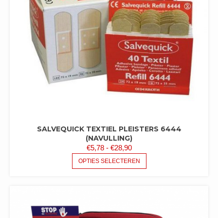
WORDEN
OP
DE
PRODUCTPAGINA
SALVEQUICK TEXTIEL PLEISTERS 6444
(NAVULLING)
PRIJSKLASSE:
€
5,78
-
€
28,90
€5,78
DIT
OPTIES SELECTEREN
PRODUCT
TOT
HEEFT
€28,90
MEERDERE
VARIATIES.
DEZE