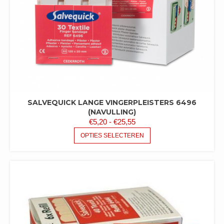
SALVEQUICK LANGE VINGERPLEISTERS 6496
(NAVULLING)
PRIJSKLASSE:
€
5,20
-
€
25,55
€5,20
DIT
OPTIES SELECTEREN
PRODUCT
TOT
HEEFT
€25,55
MEERDERE
VARIATIES.
DEZE
OPTIE
KAN
GEKOZEN