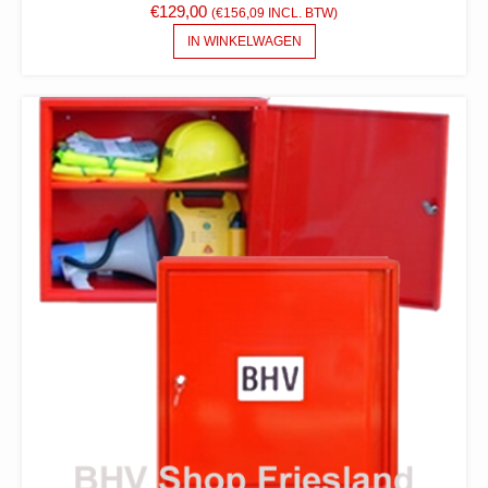
€
129,00
(
€
156,09
INCL. BTW)
IN WINKELWAGEN