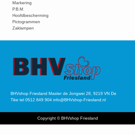
Markering
P.B.M.
Hoofdbescherming
Pictogrammen
Zaklampen
BHVshop Friesland Master de Jongwei 28, 9219 VN De
Tike tel 0512 849 904 info@BHVshop-Friesland.nl
Copyright © BHVshop Friesland