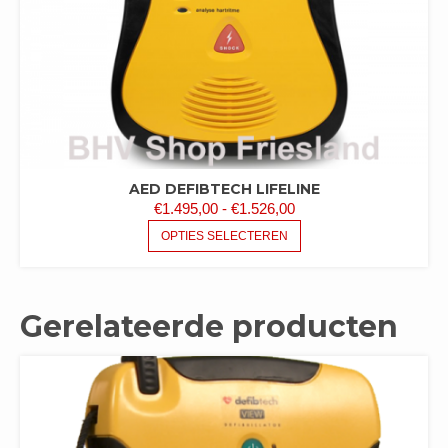
AED DEFIBTECH LIFELINE
PRIJSKLASSE:
€
1.495,00
-
€
1.526,00
€1.495,00
DIT
OPTIES SELECTEREN
PRODUCT
TOT
HEEFT
€1.526,00
MEERDERE
VARIATIES.
Gerelateerde producten
DEZE
OPTIE
KAN
GEKOZEN
WORDEN
OP