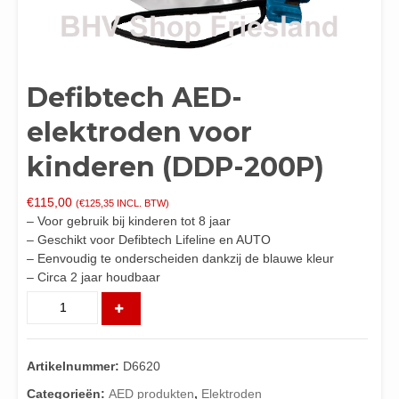
Defibtech AED-
elektroden voor
kinderen (DDP-200P)
€
115,00
(
€
125,35
INCL. BTW)
– Voor gebruik bij kinderen tot 8 jaar
– Geschikt voor Defibtech Lifeline en AUTO
– Eenvoudig te onderscheiden dankzij de blauwe kleur
– Circa 2 jaar houdbaar
Defibtech
AED-
elektroden
voor
Artikelnummer:
D6620
kinderen
(DDP-
Categorieën:
AED produkten
,
Elektroden