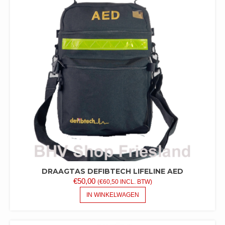
DRAAGTAS DEFIBTECH LIFELINE AED
€
50,00
(
€
60,50
INCL. BTW)
IN WINKELWAGEN