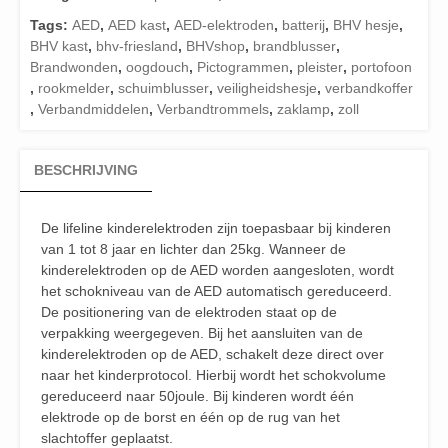
200P)
Tags:
AED
,
AED kast
,
AED-elektroden
,
batterij
,
BHV hesje
,
aantal
BHV kast
,
bhv-friesland
,
BHVshop
,
brandblusser
,
Brandwonden
,
oogdouch
,
Pictogrammen
,
pleister
,
portofoon
,
rookmelder
,
schuimblusser
,
veiligheidshesje
,
verbandkoffer
,
Verbandmiddelen
,
Verbandtrommels
,
zaklamp
,
zoll
BESCHRIJVING
De lifeline kinderelektroden zijn toepasbaar bij kinderen
van 1 tot 8 jaar en lichter dan 25kg. Wanneer de
kinderelektroden op de AED worden aangesloten, wordt
het schokniveau van de AED automatisch gereduceerd.
De positionering van de elektroden staat op de
verpakking weergegeven. Bij het aansluiten van de
kinderelektroden op de AED, schakelt deze direct over
naar het kinderprotocol. Hierbij wordt het schokvolume
gereduceerd naar 50joule. Bij kinderen wordt één
elektrode op de borst en één op de rug van het
slachtoffer geplaatst.