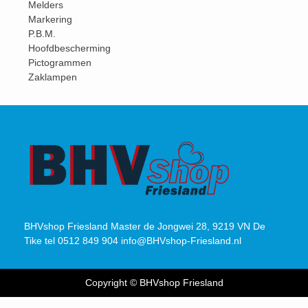
Melders
Markering
P.B.M.
Hoofdbescherming
Pictogrammen
Zaklampen
BHVshop Friesland Master de Jongwei 28, 9219 VN De
Tike tel 0512 849 904 info@BHVshop-Friesland.nl
Copyright © BHVshop Friesland