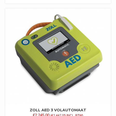
ZOLL AED 3 VOLAUTOMAAT
€
2.245,00
(
€
2.447,05
INCL. BTW)