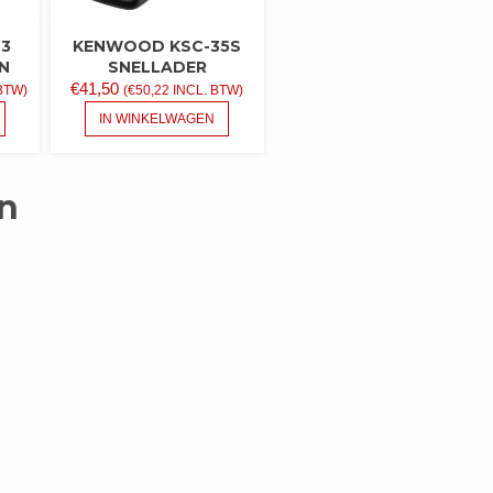
23
KENWOOD KSC-35S
N
SNELLADER
€
41,50
BTW)
(
€
50,22
INCL. BTW)
IN WINKELWAGEN
n