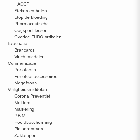
HACCP
Steken en beten
Stop de bloeding
Pharmaceutische
Oogspoelflessen
Overige EHBO artikelen
Evacuatie
Brancards
Vluchtmiddelen
Communicatie
Portofoons
Portofoonaccessoires
Megafoons
Veiligheidsmiddelen
Corona Preventief
Melders
Markering
P.B.M.
Hoofdbescherming
Pictogrammen
Zaklampen