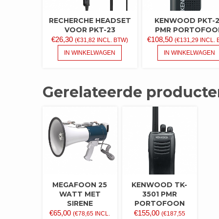
RECHERCHE HEADSET
KENWOOD PKT-
VOOR PKT-23
PMR PORTOFOO
€
26,30
€
108,50
(
€
31,82
INCL. BTW)
(
€
131,29
INCL. 
IN WINKELWAGEN
IN WINKELWAGEN
Gerelateerde producte
MEGAFOON 25
KENWOOD TK-
WATT MET
3501 PMR
SIRENE
PORTOFOON
€
65,00
€
155,00
(
€
78,65
INCL.
(
€
187,55