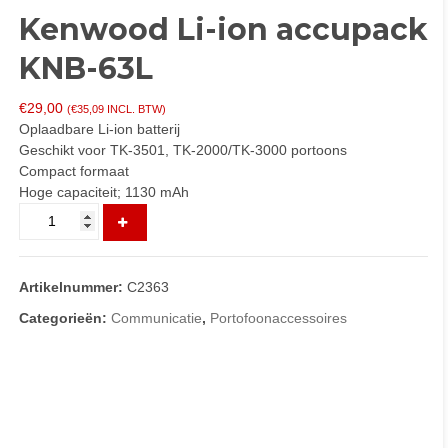
Kenwood Li-ion accupack
KNB-63L
€
29,00
(
€
35,09
INCL. BTW)
Oplaadbare Li-ion batterij
Geschikt voor TK-3501, TK-2000/TK-3000 portoons
Compact formaat
Hoge capaciteit; 1130 mAh
Kenwood
Li-
ion
accupack
Artikelnummer:
C2363
KNB-
63L
Categorieën:
Communicatie
,
Portofoonaccessoires
aantal