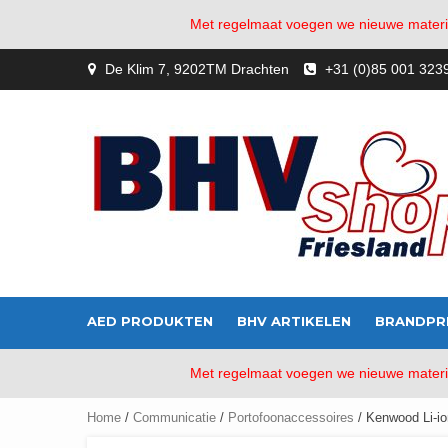
Met regelmaat voegen we nieuwe material
Skip
De Klim 7, 9202TM Drachten
+31 (0)85 001 323
to
content
AED PRODUKTEN
BHV ARTIKELEN
BRANDPR
Met regelmaat voegen we nieuwe material
Home
/
Communicatie
/
Portofoonaccessoires
/ Kenwood Li-i