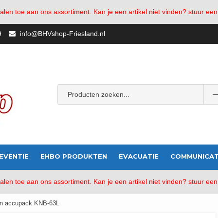
en toe aan ons assortiment. Kan je een artikel niet vinden? stuur een
9
info@BHVshop-Friesland.nl
Popular Tags:
bhv-friesland
AED
Verbandmiddelen
bran
EVENTIE
EHBO PRODUKTEN
EVACUATIE
COMMUNICAT
en toe aan ons assortiment. Kan je een artikel niet vinden? stuur een
on accupack KNB-63L